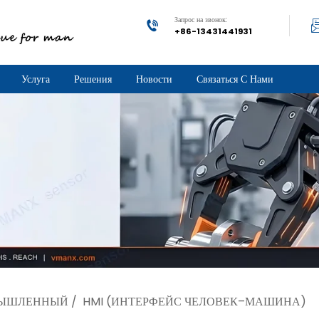
Запрос на звонок:
+86-13431441931
Услуга
Решения
Новости
Связаться С Нами
ЫШЛЕННЫЙ
/
HMI (ИНТЕРФЕЙС ЧЕЛОВЕК–МАШИНА)