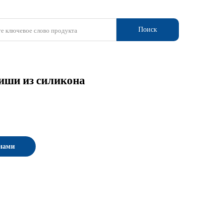
Поиск
иши из силикона
 нами