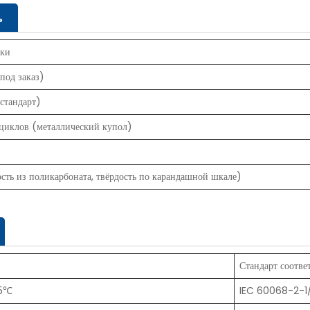
ь
ики
под заказ)
(стандарт)
циклов (металлический купол)
сть из поликарбоната, твёрдость по карандашной шкале)
Стандарт соотве
5℃
IEC 60068-2-1