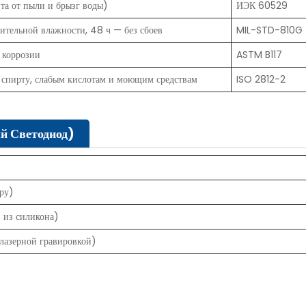
та от пыли и брызг воды)
ИЭК 60529
ительной влажности, 48 ч — без сбоев
MIL-STD-810G
 коррозии
ASTM B117
 спирту, слабым кислотам и моющим средствам
ISO 2812-2
й Светодиод)
ру)
 из силикона)
 лазерной гравировкой)