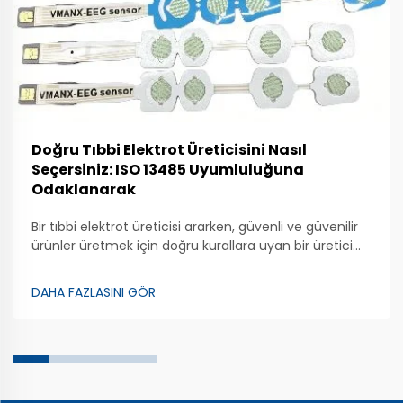
Doğru Tıbbi Elektrot Üreticisini Nasıl
Seçersiniz: ISO 13485 Uyumluluğuna
Odaklanarak
Bir tıbbi elektrot üreticisi ararken, güvenli ve güvenilir
ürünler üretmek için doğru kurallara uyan bir üretici
bulmak önemlidir. Zhongman, kaliteli tıbbi elektrotlar
üretmeye önem veren bir şirkettir. Bu özel cihazlar,
DAHA FAZLASINI GÖR
doktorların ...