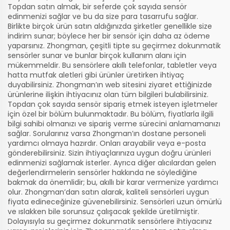
Topdan satın almak, bir seferde çok sayıda sensör
edinmenizi sağlar ve bu da size para tasarrufu sağlar.
Birlikte birçok ürün satın aldığınızda şirketler genellikle size
indirim sunar; böylece her bir sensör için daha az ödeme
yaparsınız. Zhongman, çeşitli tipte su geçirmez dokunmatik
sensörler sunar ve bunlar birçok kullanım alanı için
mükemmeldir. Bu sensörlere akıllı telefonlar, tabletler veya
hatta mutfak aletleri gibi ürünler üretirken ihtiyaç
duyabilirsiniz. Zhongman’ın web sitesini ziyaret ettiğinizde
ürünlerine ilişkin ihtiyacınız olan tüm bilgileri bulabilirsiniz.
Topdan çok sayıda sensör sipariş etmek isteyen işletmeler
için özel bir bölüm bulunmaktadır. Bu bölüm, fiyatlarla ilgili
bilgi sahibi olmanızı ve sipariş verme sürecini anlamamanızı
sağlar. Sorularınız varsa Zhongman’ın dostane personeli
yardımcı olmaya hazırdır. Onları arayabilir veya e-posta
gönderebilirsiniz. Sizin ihtiyaçlarınıza uygun doğru ürünleri
edinmenizi sağlamak isterler. Ayrıca diğer alıcılardan gelen
değerlendirmelerin sensörler hakkında ne söylediğine
bakmak da önemlidir; bu, akıllı bir karar vermenize yardımcı
olur. Zhongman’dan satın alarak, kaliteli sensörleri uygun
fiyata edineceğinize güvenebilirsiniz. Sensörleri uzun ömürlü
ve ıslakken bile sorunsuz çalışacak şekilde üretilmiştir.
Dolayısıyla su geçirmez dokunmatik sensörlere ihtiyacınız