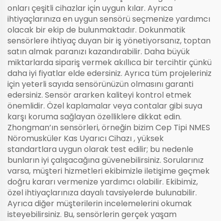
onları çeşitli cihazlar için uygun kılar. Ayrıca
ihtiyaçlarınıza en uygun sensörü seçmenize yardımcı
olacak bir ekip de bulunmaktadır. Dokunmatik
sensörlere ihtiyaç duyan bir iş yönetiyorsanız, toptan
satın almak paranızı kazandırabilir. Daha büyük
miktarlarda sipariş vermek akıllıca bir tercihtir çünkü
daha iyi fiyatlar elde edersiniz. Ayrıca tüm projeleriniz
için yeterli sayıda sensörünüzün olmasını garanti
edersiniz. Sensör ararken kaliteyi kontrol etmek
önemlidir. Özel kaplamalar veya contalar gibi suya
karşı koruma sağlayan özelliklere dikkat edin.
Zhongman’ın sensörleri, örneğin bizim
Cep Tipi NMES
Nöromusküler Kas Uyarıcı Cihazı
, yüksek
standartlara uygun olarak test edilir; bu nedenle
bunların iyi çalışacağına güvenebilirsiniz. Sorularınız
varsa, müşteri hizmetleri ekibimizle iletişime geçmek
doğru kararı vermenize yardımcı olabilir. Ekibimiz,
özel ihtiyaçlarınıza dayalı tavsiyelerde bulunabilir.
Ayrıca diğer müşterilerin incelemelerini okumak
isteyebilirsiniz. Bu, sensörlerin gerçek yaşam