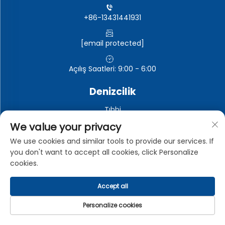
+86-13431441931
[email protected]
Açılış Saatleri: 9:00 - 6:00
Denizcilik
Tıbbi
Otomotiv elektroniği
We value your privacy
Elektronik ve elektrikli cihazlar
We use cookies and similar tools to provide our services. If
you don't want to accept all cookies, click Personalize
Endüstriyel
cookies.
Accept all
Telif Hakkı © Dongguan Zhongman Endüstriyel Co., Ltd. Tüm
Hakları Saklıdır -
Gizlilik Politikası
Personalize cookies