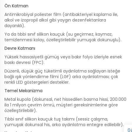
Ön Katman
Antimikrobiyal poliester film (antibakteriyel kaplama ile,
alkol ve izopropil alkol gibi yaygın dezenfektanlara
dayanıklı).
Ya da tıbbi sınıf silikon kauçuk (su geçirmez, kaymaz,
temizlenmesi kolay, özelleştirilebilir yumuşak dokunuşlu).
Devre Katmanı
Yüksek hassasiyetli gümüş veya bakır folyo izleriyle esnek
baskı devresi (FPC).
Düzenli, düşük güç tüketimli aydınlatma sağlayan isteğe
bağlı ışık yönlendirme filmi (LGF) arka aydınlatması; çok
renkli LED göstergeleri destekler.
Temel Mekanizma
Metal kupola (dokunsal, net hissedilen basma hissi, 200.000
ila 1 milyon çevrim ömrü, müşteri gereksinimlerine göre
özelleştirilebilir).
Tıbbi sınıf silikon kauçuk tuş takımı (sessiz çalışma,
yumuşak dokunsal his, arka aydınlatma entegre edilebilir).