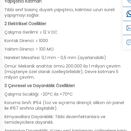
Yapıştırıcı Katman
Tıbbi sınıf basınç duyarlı yapıştırıcı, kalıntısız uzun süreli
yapışmayı sağlar.
2 Elektriksel Özellikler
Çalışma Gerilimi: ≤ 12 V DC
Kontak Direnci: ≤ 1000
Yalıtım Direnci: > 100 MO
Hareket Mesafesi: 0,1 mm ~ 0,5 mm (ayarlanabilir)
Ömür: Mekanik anahtar ömrü 200.000 ila 1 milyon çevrim
(müşteriye özel olarak özelleştirilebilir); Devre katmanı 5
milyon çevrim.
3 Çevresel ve Dayanıklılık Özellikleri
Çalışma Sıcaklığı: -20°C ila +70°C
Koruma Sınıfı: IP54 (toz ve sıçrama dirençli; silikon ön panel
ile IP67 sınıfına ulaşılabilir).
Kimyasallara Dayanıklılık: Tıbbi dezenfektanlara ve
temizleyicilere dayanıklı.
Aşınmaya Dayanıklılık: Yüzey sert kaplaması çizilmelere karşı