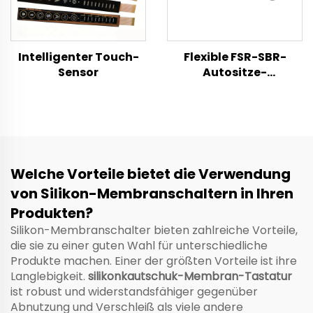
Intelligenter Touch-
Flexible FSR-SBR-
Sensor
Autositze-
Belegungsdrucksensor,
hochpräzise Insassen-
Erkennung für
Limousine, SUV, Bus
und Taxi,
kundenspezifische
Welche Vorteile bietet die Verwendung
Größe für
von Silikon-Membranschaltern in Ihren
Sicherheitsgurt-
Warnsystem an
Produkten?
Vorder- und
Silikon-Membranschalter bieten zahlreiche Vorteile,
Rücksitzen
die sie zu einer guten Wahl für unterschiedliche
Produkte machen. Einer der größten Vorteile ist ihre
Langlebigkeit.
silikonkautschuk-Membran-Tastatur
ist robust und widerstandsfähiger gegenüber
Abnutzung und Verschleiß als viele andere