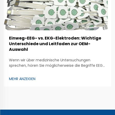
Einweg-EEG- vs. EKG-Elektroden: Wichtige
Unterschiede und Leitfaden zur OEM-
Auswahl
Wenn wir über medizinische Untersuchungen
sprechen, hören Sie möglicherweise die Begriffe EEG
und EKG. Beide Untersuchungen nutzen Elektroden,
um Ärzten zu helfen, den Gesundheitszustand
MEHR ANZEIGEN
unseres Körpers zu überprüfen. Das EEG
(Elektroenzephalogramm) analysiert die
Gehirnaktivität. Dazu werden spezielle Elektroden…