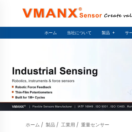
ホーム
当社について
製品
+
サ
ホーム
/
製品
/
工業用
/
重量センサー