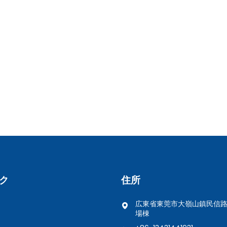
ク
住所
広東省東莞市大嶺山鎮民信路
場棟