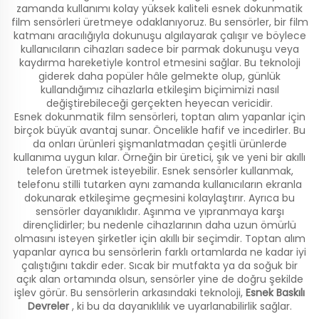
zamanda kullanımı kolay yüksek kaliteli esnek dokunmatik
film sensörleri üretmeye odaklanıyoruz. Bu sensörler, bir film
katmanı aracılığıyla dokunuşu algılayarak çalışır ve böylece
kullanıcıların cihazları sadece bir parmak dokunuşu veya
kaydırma hareketiyle kontrol etmesini sağlar. Bu teknoloji
giderek daha popüler hâle gelmekte olup, günlük
kullandığımız cihazlarla etkileşim biçimimizi nasıl
değiştirebileceği gerçekten heyecan vericidir.
Esnek dokunmatik film sensörleri, toptan alım yapanlar için
birçok büyük avantaj sunar. Öncelikle hafif ve incedirler. Bu
da onları ürünleri şişmanlatmadan çeşitli ürünlerde
kullanıma uygun kılar. Örneğin bir üretici, şık ve yeni bir akıllı
telefon üretmek isteyebilir. Esnek sensörler kullanmak,
telefonu stilli tutarken aynı zamanda kullanıcıların ekranla
dokunarak etkileşime geçmesini kolaylaştırır. Ayrıca bu
sensörler dayanıklıdır. Aşınma ve yıpranmaya karşı
dirençlidirler; bu nedenle cihazlarının daha uzun ömürlü
olmasını isteyen şirketler için akıllı bir seçimdir. Toptan alım
yapanlar ayrıca bu sensörlerin farklı ortamlarda ne kadar iyi
çalıştığını takdir eder. Sıcak bir mutfakta ya da soğuk bir
açık alan ortamında olsun, sensörler yine de doğru şekilde
işlev görür. Bu sensörlerin arkasındaki teknoloji,
Esnek Baskılı
Devreler
, ki bu da dayanıklılık ve uyarlanabilirlik sağlar.