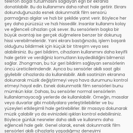
telefon doğal tutulmasını sağlayan eğri bir ekranla
donatılabilir. Bu da kullanımını daha rahat hale getirir. Ekranı
dokunduğunuzda esnek dokunmatik film sensörü
parmağınızı algılar ve hızlı bir şekilde yanıt verir. Böylece her
şey daha pürüzsüz ve hızlı hissedilir. İnsanlar kullanımı kolay
ve eğlenceli cihazları çok sever. Bu sensörlerin başka bir
büyük avantajı ise gerçek düğmelere benzer bir dokunuş
hissi verebilmeleridir. Yani ekranı bastığınızda, işlem başarılı
olduğunu bildirmek için küçük bir titreşim veya ses
alabilirsiniz. Bu geri bildirim, cihazların kullanımını daha keyifli
hale getirir ve verdiğiniz komutların kaydedildiğini bilmenizi
sağlar. Zhongman, bu tür geri bildirim sağlayan sensörlerin
öncü üreticilerindendir. Ayrıca bu sensörler akıllı saat gibi
giyilebilir cihazlarda da kullanılabilir. Akıllı saatinizin ekranına
dokunarak müzik değiştirmeyi veya hava durumunu kontrol
etmeyi hayal edin. Esnek dokunmatik film sensörleri bunu
mümkün kılar. Dahası, bu sensörler normal sensörlerin
kullanılamayacağı yerlerde de kullanılabilir. Örneğin, masalar
veya duvarlar gibi mobilyalara yerleştirilebilirler ve bu
yüzeyleri etkileşimli hale getirebilirler. Bir masaya dokunarak
müzik çalabilir ya da evinizdeki ışıkları kontrol edebilirsiniz.
Böylece günlük nesneler daha akıllı ve kullanımı daha
eğlenceli hale gelir. Genel olarak, esnek dokunmatik film
sensörleri akıllı cihazlarla yaşadığımız deneyimi