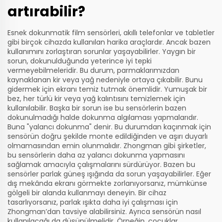
artırabilir?
Esnek dokunmatik film sensörleri, akıllı telefonlar ve tabletler
gibi birçok cihazda kullanılan harika araçlardır. Ancak bazen
kullanımını zorlaştıran sorunlar yaşayabilirler. Yaygın bir
sorun, dokunulduğunda yeterince iyi tepki
vermeyebilmeleridir. Bu durum, parmaklarımızdan
kaynaklanan kir veya yağ nedeniyle ortaya çıkabilir. Bunu
gidermek için ekranı temiz tutmak önemlidir. Yumuşak bir
bez, her türlü kir veya yağ kalıntısını temizlemek için
kullanılabilir. Başka bir sorun ise bu sensörlerin bazen
dokunulmadığı halde dokunma algılaması yapmalarıdır.
Buna "yalancı dokunma" denir. Bu durumdan kaçınmak için
sensörün doğru şekilde monte edildiğinden ve aşırı duyarlı
olmamasından emin olunmalıdır. Zhongman gibi şirketler,
bu sensörlerin daha az yalancı dokunma yapmasını
sağlamak amacıyla çalışmalarını sürdürüyor. Bazen bu
sensörler parlak güneş ışığında da sorun yaşayabilirler. Eğer
dış mekânda ekranı görmekte zorlanıyorsanız, mümkünse
gölgeli bir alanda kullanmayı deneyin. Bir cihaz
tasarlıyorsanız, parlak ışıkta daha iyi çalışması için
Zhongman’dan tavsiye alabilirsiniz. Ayrıca sensörün nasıl
kullanılacağı da düşünülmelidir. Örneğin, çocuklar