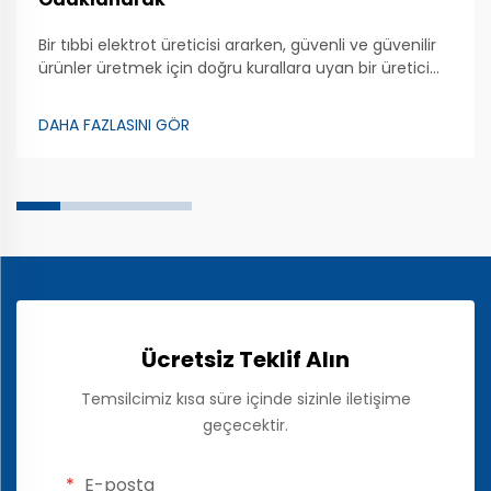
Bir tıbbi elektrot üreticisi ararken, güvenli ve güvenilir
ürünler üretmek için doğru kurallara uyan bir üretici
bulmak önemlidir. Zhongman, kaliteli tıbbi elektrotlar
üretmeye önem veren bir şirkettir. Bu özel cihazlar,
DAHA FAZLASINI GÖR
doktorların ...
Ücretsiz Teklif Alın
Temsilcimiz kısa süre içinde sizinle iletişime
geçecektir.
E-posta