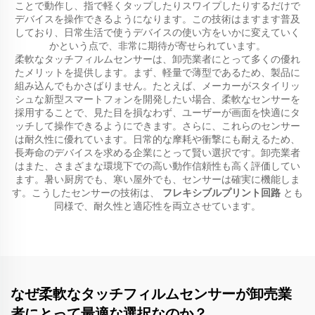
ことで動作し、指で軽くタップしたりスワイプしたりするだけで
デバイスを操作できるようになります。この技術はますます普及
しており、日常生活で使うデバイスの使い方をいかに変えていく
かという点で、非常に期待が寄せられています。
柔軟なタッチフィルムセンサーは、卸売業者にとって多くの優れ
たメリットを提供します。まず、軽量で薄型であるため、製品に
組み込んでもかさばりません。たとえば、メーカーがスタイリッ
シュな新型スマートフォンを開発したい場合、柔軟なセンサーを
採用することで、見た目を損なわず、ユーザーが画面を快適にタ
ッチして操作できるようにできます。さらに、これらのセンサー
は耐久性に優れています。日常的な摩耗や衝撃にも耐えるため、
長寿命のデバイスを求める企業にとって賢い選択です。卸売業者
はまた、さまざまな環境下での高い動作信頼性も高く評価してい
ます。暑い厨房でも、寒い屋外でも、センサーは確実に機能しま
す。こうしたセンサーの技術は、
フレキシブルプリント回路
とも
同様で、耐久性と適応性を両立させています。
なぜ柔軟なタッチフィルムセンサーが卸売業
者にとって最適な選択なのか？