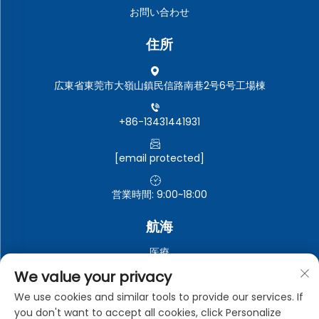
お問い合わせ
住所
広東省東莞市大嶺山鎮民信路南巷2号6号工場棟
+86-13431441931
[email protected]
営業時間: 9:00~18:00
航海
医療
自動車電子機器
We value your privacy
電子・電気機器
We use cookies and similar tools to provide our services. If
you don't want to accept all cookies, click Personalize
工業用