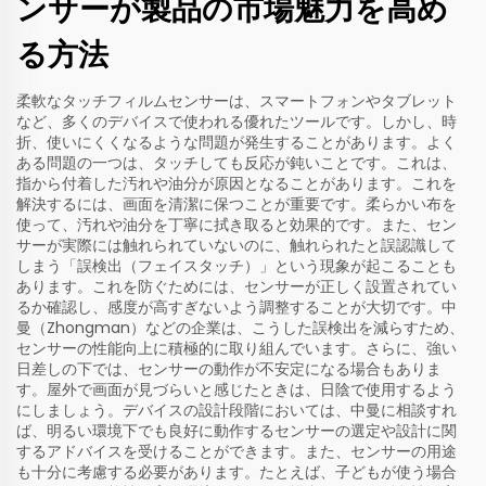
ンサーが製品の市場魅力を高め
る方法
柔軟なタッチフィルムセンサーは、スマートフォンやタブレット
など、多くのデバイスで使われる優れたツールです。しかし、時
折、使いにくくなるような問題が発生することがあります。よく
ある問題の一つは、タッチしても反応が鈍いことです。これは、
指から付着した汚れや油分が原因となることがあります。これを
解決するには、画面を清潔に保つことが重要です。柔らかい布を
使って、汚れや油分を丁寧に拭き取ると効果的です。また、セン
サーが実際には触れられていないのに、触れられたと誤認識して
しまう「誤検出（フェイスタッチ）」という現象が起こることも
あります。これを防ぐためには、センサーが正しく設置されてい
るか確認し、感度が高すぎないよう調整することが大切です。中
曼（Zhongman）などの企業は、こうした誤検出を減らすため、
センサーの性能向上に積極的に取り組んでいます。さらに、強い
日差しの下では、センサーの動作が不安定になる場合もありま
す。屋外で画面が見づらいと感じたときは、日陰で使用するよう
にしましょう。デバイスの設計段階においては、中曼に相談すれ
ば、明るい環境下でも良好に動作するセンサーの選定や設計に関
するアドバイスを受けることができます。また、センサーの用途
も十分に考慮する必要があります。たとえば、子どもが使う場合