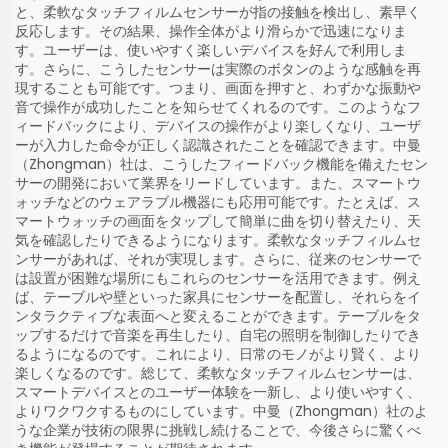
と、柔軟なタッチフィルムセンサーが指の接触を検出し、素早く
反応します。その結果、操作全体がより滑らかで迅速になりま
す。ユーザーは、使いやすく楽しいデバイスを好んで利用しま
す。さらに、こうしたセンサーは実際のボタンのような感触を再
現することも可能です。つまり、画面を押すと、わずかな振動や
音で操作が成功したことを知らせてくれるのです。このようなフ
ィードバックにより、デバイスの操作がより楽しくなり、ユーザ
ーが入力した命令が正しく認識されたことを確認できます。中曼
（Zhongman）社は、こうしたフィードバック機能を備えたセン
サーの開発において業界をリードしています。また、スマートウ
ォッチなどのウェアラブル機器にも応用可能です。たとえば、ス
マートウォッチの画面をタップして簡単に曲を切り替えたり、天
気を確認したりできるようになります。柔軟なタッチフィルムセ
ンサーがあれば、それが実現します。さらに、従来のセンサーで
は設置が困難な場所にもこれらのセンサーを活用できます。例え
ば、テーブルや壁といった家具にセンサーを配置し、それらをイ
ンタラクティブな表面へと変えることができます。テーブルをタ
ップするだけで音楽を再生したり、自宅の照明を制御したりでき
るようになるのです。これにより、日常のモノがより賢く、より
楽しくなるのです。総じて、柔軟なタッチフィルムセンサーは、
スマートデバイスとのユーザー体験を一新し、より使いやすく、
よりワクワクするものにしています。中曼（Zhongman）社のよ
うな企業が技術の限界に挑戦し続けることで、今後さらに驚くべ