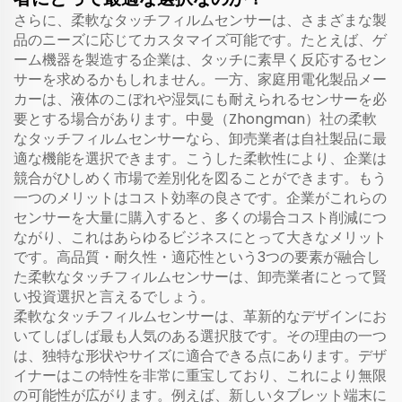
さらに、柔軟なタッチフィルムセンサーは、さまざまな製
品のニーズに応じてカスタマイズ可能です。たとえば、ゲ
ーム機器を製造する企業は、タッチに素早く反応するセン
サーを求めるかもしれません。一方、家庭用電化製品メー
カーは、液体のこぼれや湿気にも耐えられるセンサーを必
要とする場合があります。中曼（Zhongman）社の柔軟
なタッチフィルムセンサーなら、卸売業者は自社製品に最
適な機能を選択できます。こうした柔軟性により、企業は
競合がひしめく市場で差別化を図ることができます。もう
一つのメリットはコスト効率の良さです。企業がこれらの
センサーを大量に購入すると、多くの場合コスト削減につ
ながり、これはあらゆるビジネスにとって大きなメリット
です。高品質・耐久性・適応性という3つの要素が融合し
た柔軟なタッチフィルムセンサーは、卸売業者にとって賢
い投資選択と言えるでしょう。
柔軟なタッチフィルムセンサーは、革新的なデザインにお
いてしばしば最も人気のある選択肢です。その理由の一つ
は、独特な形状やサイズに適合できる点にあります。デザ
イナーはこの特性を非常に重宝しており、これにより無限
の可能性が広がります。例えば、新しいタブレット端末に