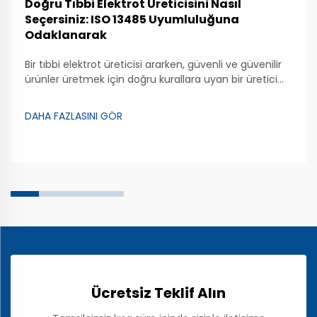
Doğru Tıbbi Elektrot Üreticisini Nasıl
Seçersiniz: ISO 13485 Uyumluluğuna
Odaklanarak
Bir tıbbi elektrot üreticisi ararken, güvenli ve güvenilir
ürünler üretmek için doğru kurallara uyan bir üretici
bulmak önemlidir. Zhongman, kaliteli tıbbi elektrotlar
üretmeye önem veren bir şirkettir. Bu özel cihazlar,
DAHA FAZLASINI GÖR
doktorların ...
Ücretsiz Teklif Alın