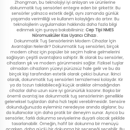
Zhongman, bu teknolojiyi iyi anlayan ve ürünlerine
dokunmatik tuş sensörleri entegre eden bir şirkettir. Bu
sensörler yalnızca estetik değil, aynı zamanda günlük
yaşamda verimliliği ve kullanım kolaylığını da artırır. Bu
teknolojilerin uygulamaları hakkında daha fazla bilgi
edinmek için şuraya bakabilirsiniz:
Cep Tipi NMES
Nöromusküler Kas Uyarıcı Cihazı
.
Dokunmatik Tuş Sensörlerinin Modern Cihazlar İçin
Avantajları Nelerdir? Dokunmatik tuş sensörleri, birçok
modern cihaz için popüler bir seçim haline gelmelerini
sağlayan çeşitli avantajlara sahiptir. İlk olarak bu sensörler,
cihazların şık ve modern görünmesini sağlar. Fiziksel tuşlar
olmadan cihazların yüzeyi pürüzsüz hale gelir ve bu da
birçok kişi tarafından estetik olarak çekici bulunur. İkinci
olarak, dokunmatik tuş sensörleri temizlemesi kolaydır. Kir
ya da tozun takılabileceği küçük aralıklar olmadığından
cihazlar daha uzun süre iyi görünürlük kazanır. Başka bir
önemli avantaj ise dokunmatik tuş sensörlerinin genellikle
geleneksel tuşlardan daha hızlı tepki verebilmesidir. Sensöre
dokunduğunuzda eyleminiz neredeyse anında algılanır; bu
da kullanıcılar için daha pratik bir deneyim sunar. Ayrıca bu
sensörler, farklı dokunma seviyelerine duyarlı olacak şekilde
tasarlanabilir. Örneğin, hafif bir dokunma bir menüyü
açarken, daha güçlü bir dokunma bir seçeneği seçebilir. Bu