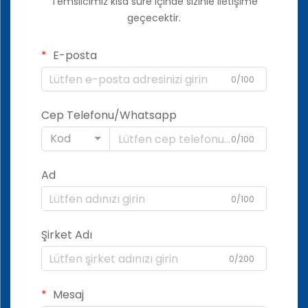
Temsilcimiz kısa süre içinde sizinle iletişime
geçecektir.
E-posta
0/100
Cep Telefonu/Whatsapp
Kod
0/100
Ad
0/100
Şirket Adı
0/200
Mesaj