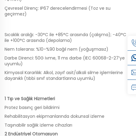
Çevresel Direnç: IP67 derecelendirmesi (Toz ve su
geçirmez)
Sıcaklık aralığı: -30°C ile +85°C arasında (çalışma); -40°C
ile +100°C arasında (depolama)
Nem toleransı: %10–%90 bağıl nem (yoğuşmasız)
Darbe Direnci: 50G ivme, 11 ms darbe (IEC 60068-2-27’ye
uyumlu)
Kimyasal Kararlılık: Alkol, zayıf asit/alkali silme işlemlerine
dayanıklı (tıbbi sınıf standartlarına uyumlu)
1 Tıp ve Sağlık Hizmetleri
Protez basınç geri bildirimi
Rehabilitasyon ekipmanlarında dokunsal izleme
Taşınabilir sağlık izleme cihazları
2 Endüstriyel Otomasyon