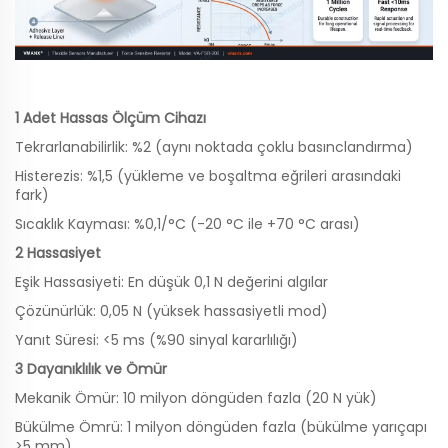
1 Adet Hassas Ölçüm Cihazı
Tekrarlanabilirlik: %2 (aynı noktada çoklu basınclandırma)
Histerezis: %1,5 (yükleme ve boşaltma eğrileri arasındaki
fark)
Sıcaklık Kayması: %0,1/°C (-20 °C ile +70 °C arası)
2 Hassasiyet
Eşik Hassasiyeti: En düşük 0,1 N değerini algılar
Çözünürlük: 0,05 N (yüksek hassasiyetli mod)
Yanıt Süresi: <5 ms (%90 sinyal kararlılığı)
3 Dayanıklılık ve Ömür
Mekanik Ömür: 10 milyon döngüden fazla (20 N yük)
Bükülme Ömrü: 1 milyon döngüden fazla (bükülme yarıçapı
>5 mm)