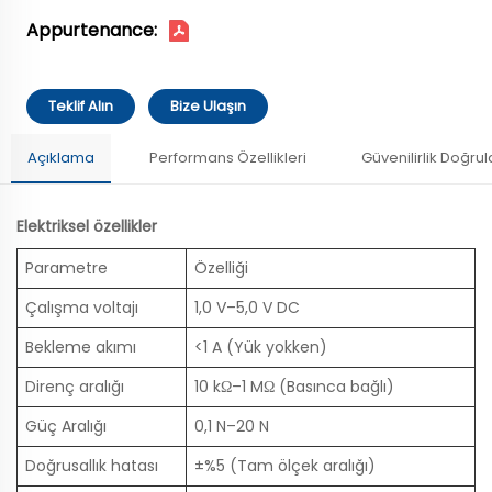
Appurtenance:
Teklif Alın
Bize Ulaşın
Açıklama
Performans Özellikleri
Güvenilirlik Doğru
Elektriksel özellikler
Parametre
Özelliği
Çalışma voltajı
1,0 V–5,0 V DC
Bekleme akımı
<1 A (Yük yokken)
Direnç aralığı
10 kΩ–1 MΩ (Basınca bağlı)
Güç Aralığı
0,1 N–20 N
Doğrusallık hatası
±%5 (Tam ölçek aralığı)