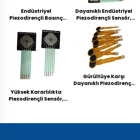
Endüstriyel
Dayanıklı Endüstriyel
Piezodirençli Basınç
Piezodirençli Sensör,
Sensörü, Makineler,
Metalurji, Kimya
Hidrolik Sistem,
Sanayii ve Ağır İşletme
Otomasyon
Endüstriyel Makineleri
Ekipmanları ve
İçin Basınç Tespit
Endüstriyel Test İzleme
Bileşeni
İçin Yüksek
Hassasiyetli
Transdüser
Gürültüye Karşı
Dayanıklı Piezodirençli
Basınç Sensörü, PLC
Yüksek Kararlılıkta
Kontrolü, Üretim Hattı
Piezodirençli Sensör,
ve Süreç İzleme Sistemi
Boru Hatları, Pompa,
İçin Endüstriyel Sınıf
Kompresör ve Akışkan
Modül
Kontrol Mühendisliği
İçin Kullanılan
Endüstriyel Basınç