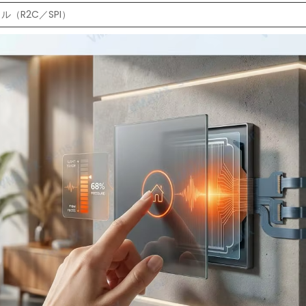
（R2C／SPI）