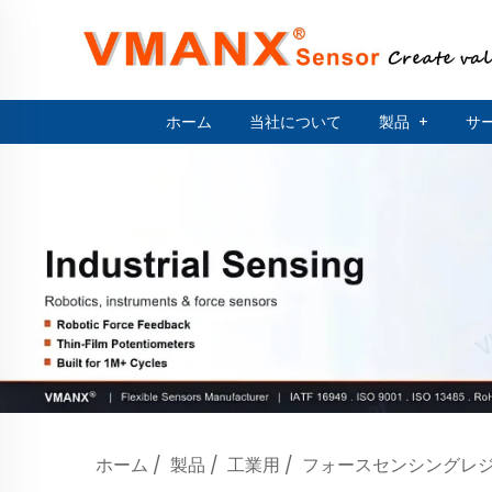
ホーム
当社について
製品
+
サ
ホーム
/
製品
/
工業用
/
フォースセンシングレ