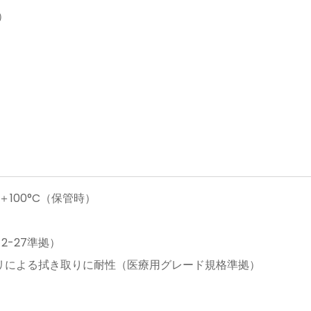
）
＋100°C（保管時）
-2-27準拠）
リによる拭き取りに耐性（医療用グレード規格準拠）