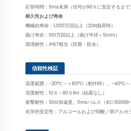
応答時間：5ms未満（信号が90％に安定するまで
耐久性および寿命
機械的寿命：1,000万回以上（20N負荷時）
曲げ寿命：100万回以上（曲げ半径＞5mm）
環境耐性：IP67相当（防塵・防水）
信頼性検証
温度範囲：−30°C～＋85°C（動作時）、−40°C～
湿度耐性：10％～90％RH（結露なし）
衝撃耐性：50G加速度、11msパルス（IEC 60068
化学的安定性：アルコールおよび弱酸／弱アルカ