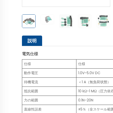
説明
電気仕様
仕様
仕様
動作電圧
1.0V–5.0V DC
待機電流
＜1 A（無負荷状態）
抵抗範囲
10 kΩ–1 MΩ（圧力依
力の範囲
0.1N–20N
直線性誤差
±5％（全スケール範