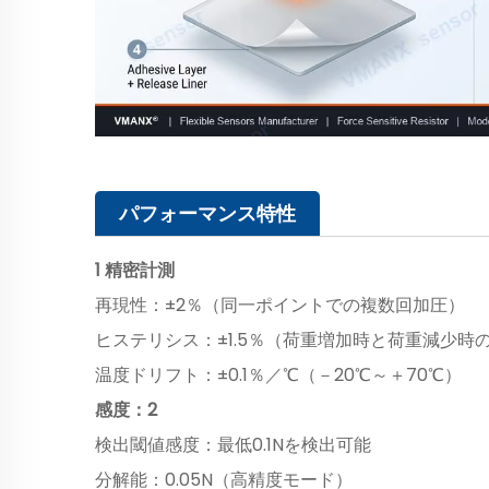
パフォーマンス特性
1 精密計測
再現性：±2％（同一ポイントでの複数回加圧）
ヒステリシス：±1.5％（荷重増加時と荷重減少時
温度ドリフト：±0.1％／℃（－20℃～＋70℃）
感度：2
検出閾値感度：最低0.1Nを検出可能
分解能：0.05N（高精度モード）