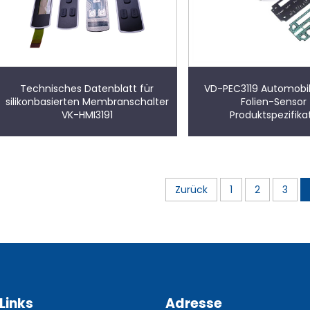
Technisches Datenblatt für
VD-PEC3119 Automobi
silikonbasierten Membranschalter
Folien-Sensor
VK-HMI3191
Produktspezifika
Zurück
1
2
3
Links
Adresse