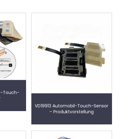
l-Touch-
r
VD19913 Automobil-Touch-Sensor
– Produktvorstellung