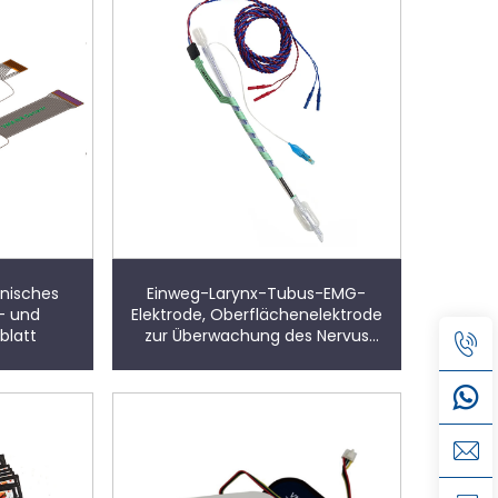
nisches
Einweg-Larynx-Tubus-EMG-
- und
Elektrode, Oberflächenelektrode
blatt
zur Überwachung des Nervus
laryngeus recurrens