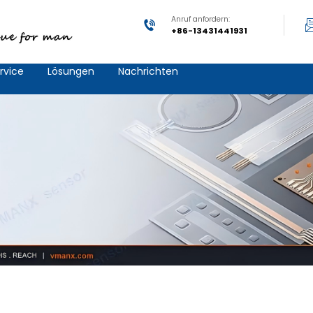
Anruf anfordern:
+86-13431441931
rvice
Lösungen
Nachrichten