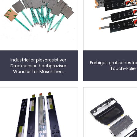
Industrieller piezoresistiver
Farbiges grafisches ka
Drucksensor, hochpräziser
Touch-Folie
Wandler für Maschinen,
Hydrauliksysteme,
Automatisierungsausrüstung
sowie industrielle Prüf- und
Überwachungsanwendungen