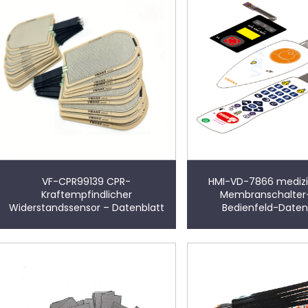
VF-CPR99139 CPR-
HMI-VD-7866 medizi
Kraftempfindlicher
Membranschalter
Widerstandssensor – Datenblatt
Bedienfeld-Daten