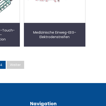
l-Touch-
Medizinische Einweg-EEG-
 –
Elektrodenstreifen
tion
4
Weiter
Navigation