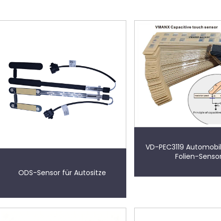
VD-PEC3119 Automobi
Folien-Senso
ODS-Sensor für Autositze