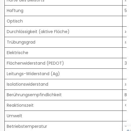
Härte des Bleistifts
≥3
Haftung
5B
Optisch
Durchlässigkeit (aktive Fläche)
≥8
Trübungsgrad
≤2
Elektrische
Flächenwiderstand (PEDOT)
30
Leitungs-Widerstand (Ag)
Isolationswiderstand
≥1
Berührungsempfindlichkeit
Ber
Reaktionszeit
<1
Umwelt
Betriebstemperatur
−40