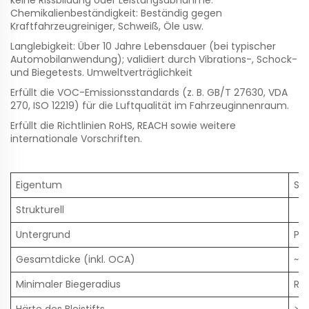
keine Rissbildung oder Leistungsabnahme.
Chemikalienbeständigkeit: Beständig gegen
Kraftfahrzeugreiniger, Schweiß, Öle usw.
Langlebigkeit: Über 10 Jahre Lebensdauer (bei typischer
Automobilanwendung); validiert durch Vibrations-, Schock-
und Biegetests. Umweltverträglichkeit
Erfüllt die VOC-Emissionsstandards (z. B. GB/T 27630, VDA
270, ISO 12219) für die Luftqualität im Fahrzeuginnenraum.
Erfüllt die Richtlinien RoHS, REACH sowie weitere
internationale Vorschriften.
Eigentum
Spe
Strukturell
Untergrund
PET
Gesamtdicke (inkl. OCA)
~2
Minimaler Biegeradius
R5