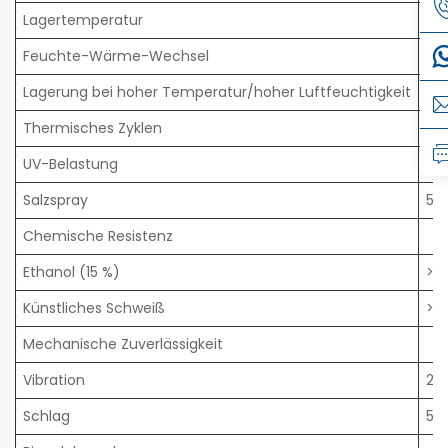
Lagertemperatur
-4
Feuchte-Wärme-Wechsel
95 
Lagerung bei hoher Temperatur/hoher Luftfeuchtigkeit
85 
Thermisches Zyklen
−4
UV-Belastung
>50
Salzspray
5 %
Chemische Resistenz
Ethanol (15 %)
>2
Künstliches Schweiß
>4
Mechanische Zuverlässigkeit
Vibration
20
Schlag
50 