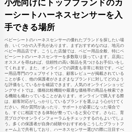
小売向けにトップブランドのカ
ーシートハーネスセンサーを入
手できる場所
ベビーシートのハーネスセンサーの優れたブランドを探したい場
合、いくつかの入手先があります。まずおすすめなのは、地元の
ベビー用品店です。こうした店舗では、ベビー用品全般、特にベ
ビーシートのハーネスセンサーを多数取り扱っています。店員に
オススメを尋ねれば、信頼性の高い製品を見つけるお手伝いをし
てくれます。また、オンラインでの調査も非常に有効です。ベビ
ー用品専門のウェブサイトでは、顧客レビューが掲載されている
ことが多く、他の保護者がさまざまなブランドに対してどのよう
な評価をしているかを確認できます。人気のオンラインショッピ
ングサイトでは、価格比較機能や最適な価格帯の商品を検索でき
る機能も備わっていることがあります。オンラインで購入する際
は、顧客対応がしっかりしているブランドを選ぶよう心がけてく
ださい。何か質問があったり、サポートが必要になった場合で
も、すぐに相談できる体制が整っていると安心です。さらに、育
児ブログやオンラインフォーラムをチェックするのもよいでしょ
う。多くの保護者が自身の経験やおすすめをこうしたプラットフ
ォーム上で共有しており、ハーネスセンサー選びの際に注目すべ