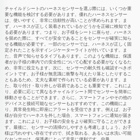
チャイルドシートのハーネスセンサーを選ぶ際には、いくつか重
要な機能を検討する必要があります。優れたハーネスセンサー
は、使いやすく、非常に信頼性が高いことが求められます。ま
ず、ハーネスが正しく装着されているかどうかを正確に検知でき
る必要があります。つまり、お子様をシートに座らせ、ハーネス
を留めた際に、すべてが安全であることをセンサーが確実に知ら
せる機能が必要です。一部のセンサーでは、ハーネスが正しく固
定されたことを示すインジケーターライトが付いています。ま
た、音声で知らせるタイプもあります。このような機能は、保護
者がお子様の車内での安全性について心配する必要がなくなるた
め、非常に役立ちます。次に、センサーの耐久性も確認すべきポ
イントです。お子様が無意識に衝撃を与えたり落としたりするこ
ともあるため、丈夫な素材で作られている必要があります。ま
た、取り付け・取り外しが容易であることも重要です。これによ
り、必要に応じて異なるチャイルドシート間でセンサーを簡単に
移動させることができます。さらに、スマートフォンやその他の
デバイスと接続可能なセンサーもおすすめです。この機能によ
り、異常発生時に即座にアラートを受信できます。例えば、お子
様が自分でハーネスを外した場合、スマートフォンに通知が届き
ます。これにより、お子様の安全をより確実に守ることができま
す。最後に、センサーの清掃のしやすさも考慮しましょう。お子
様は汚れやすい存在ですので、拭き取れる、あるいは水洗い可能
なセンサーは、保護者にとって非常に便利です。中曼