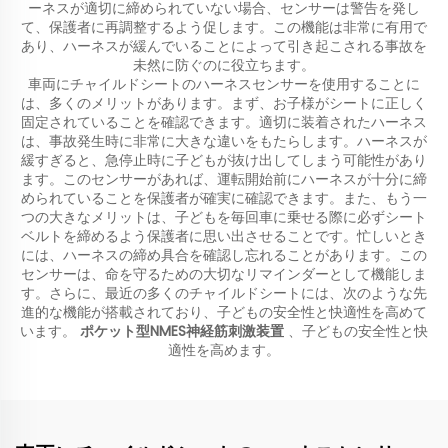
ーネスが適切に締められていない場合、センサーは警告を発し
て、保護者に再調整するよう促します。この機能は非常に有用で
あり、ハーネスが緩んでいることによって引き起こされる事故を
未然に防ぐのに役立ちます。
車両にチャイルドシートのハーネスセンサーを使用することに
は、多くのメリットがあります。まず、お子様がシートに正しく
固定されていることを確認できます。適切に装着されたハーネス
は、事故発生時に非常に大きな違いをもたらします。ハーネスが
緩すぎると、急停止時に子どもが抜け出してしまう可能性があり
ます。このセンサーがあれば、運転開始前にハーネスが十分に締
められていることを保護者が確実に確認できます。また、もう一
つの大きなメリットは、子どもを毎回車に乗せる際に必ずシート
ベルトを締めるよう保護者に思い出させることです。忙しいとき
には、ハーネスの締め具合を確認し忘れることがあります。この
センサーは、命を守るための大切なリマインダーとして機能しま
す。さらに、最近の多くのチャイルドシートには、次のような先
進的な機能が搭載されており、子どもの安全性と快適性を高めて
います。
ポケット型NMES神経筋刺激装置
、子どもの安全性と快
適性を高めます。