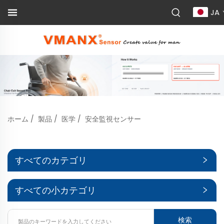
JA
ホーム
/
製品
/
医学
/
安全監視センサー
すべてのカテゴリ
すべての小カテゴリ
検索