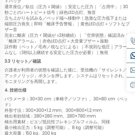
ドバック
通常座位／臥位（圧力 ≥ 閾値）｜安定した圧力｜「占用中」｜30
秒ごとのハートビート信号｜緑色LED点灯、無音
立ち上がりを試みる／ベッド端へ移動中｜急激な圧力低下または
端部圧力喪失｜即時「離床予告警報」｜黄色LED点灯＋ソフトなブ
ザー音
完全に離床（圧力 < 閾値が ≥2秒継続）｜「空席状態」確認済み｜
「離床アラーム」｜赤色LED点灯＋大音量ブザー＋振動
誤作動（ペット／毛布／枕などによる）｜不規則な低圧｜アラー
ムなし（3秒以上継続する安定した圧力が必要）｜無視
3.3 リセット／確認
介護者が利用者の状態を確認した後に、受信機の「サイレント／
アックノリッジ」ボタンを押します。システムはリセットされ、
モニタリングを再開します。
4. 技術仕様
パラメータ：30×30 cm（車椅子／ソファ）、30×80 cm（ベッ
ド）
外形寸法：300×300×1.2 mm、300×800×1.2 mm
検出有効領域：280×280 mm、280×780 mm
検出用素材：ピエゾ抵抗性フレキシブルフィルム、同様
最小検出圧力：5 kg（調整可能）、8 kg（調整可能）
最大荷重：150 kg、200 kg