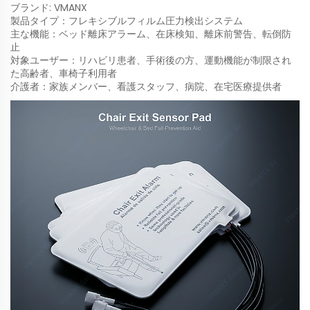
ブランド: VMANX
製品タイプ：フレキシブルフィルム圧力検出システム
主な機能：ベッド離床アラーム、在床検知、離床前警告、転倒防
止
対象ユーザー：リハビリ患者、手術後の方、運動機能が制限され
た高齢者、車椅子利用者
介護者：家族メンバー、看護スタッフ、病院、在宅医療提供者