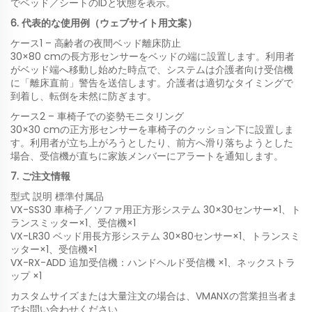
でベッド／シートのIDと状態を表示。
6. 代表的な使用例（ウェブサイト用文案）
ケース1 – 高齢者の夜間ベッド離床防止
30×80 cmの長方形センサーをベッドの端に設置します。利用者
がベッド端へ移動し始めた時点で、システムは介護者向け受信機
に「離床直前」警告を送信します。介護者は適切なタイミングで
到着し、転倒を未然に防ぎます。
ケース2 – 車椅子での姿勢モニタリング
30×30 cmの正方形センサーを車椅子のクッション下に設置しま
す。利用者が立ち上がろうとしたり、前方へ滑り落ちようとした
場合、受信機が直ちに家族メンバーにアラートを通知します。
7. ご注文情報
型式 説明 標準付属品
VX-SS30 車椅子／ソファ用正方形システム 30×30センサー×1、ト
ランスミッター×1、受信機×1
VX-LR30 ベッド用長方形システム 30×80センサー×1、トランスミ
ッター×1、受信機×1
VX-RX-ADD 追加受信機：ハンドヘルド受信機 ×1、ネックストラ
ップ ×1
カスタムサイズまたは大量注文の場合は、VMANXの営業担当者ま
でお問い合わせください