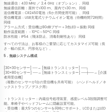
無線通信：433 MHz ／ 2.4 GHz（オプション）、同様
無線通信距離：屋外で≤100 m、屋内で≤30 m、同様
送信機電源：CR2450電池（6か月間使用可能）、同様
受信機電源：USB充電式リチウムイオン電池（待機時間72時間）
同様
アラーム方式：受信機は80dBブザー＋3色LED＋振動 同様
動作温度範囲：－10°C～50°C 同様
防水性能：IP54（飛沫防止、消毒剤耐性あり） 同様
すべての寸法は、お客様のご要望に応じてカスタマイズ可能（長
さ・幅の拡大、円形化など）。
5．無線システム構成
[30×30センサー] ──→ [無線トランスミッター] ──┐
[30×80センサー] ──→ [無線トランスミッター] ──┼──→ [介護
者用受信機]
（複数のセンサーが1台の受信機を共有可能）（ハンドヘルド／ネ
ックストラップ／デスク用）
・トランスミッター：内蔵信号処理装置、感度レベル3段階調整可
能。車椅子やベッドフレームに隠蔽設置可能。
・受信機：最大5つのセンサーを同時にサポート。LCDまたはLED