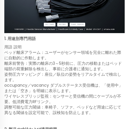
1. 用途別専門用語
用語 説明
ベッド離床アラーム：ユーザーがセンサー領域を完全に離れた際
に自動的に作動します。
離床前警告：実際の離床の3～5秒前に、圧力の移動またはベッド
端部の荷重解除を検出し、事前に介護者に通知します。
姿勢圧力マッピング：座位／臥位の姿勢をリアルタイムで検出し
ます。
occupancy／vacancy ダブルステータス受信機は、「使用中」
または「空き」を明確に表示します。
ワイヤレスブリッジ監視：センサーと受信機の間にケーブルが不
要。低消費電力RFリンク。
調整可能な圧力閾値：車椅子、ソファ、ベッドなど用途に応じて
異なる閾値を設定可能で、誤検知を防止します。