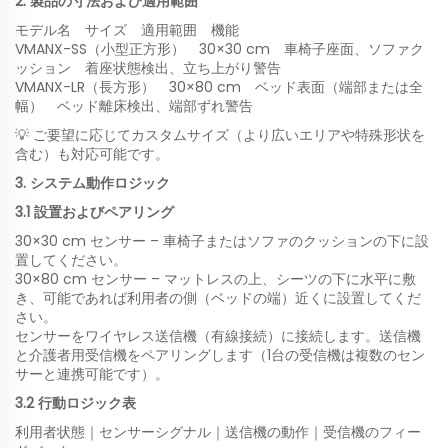
2. 製品の寸法および適用範囲
モデル名 サイズ 適用範囲 機能
VMANX-SS（小型正方形） 30×30 cm 車椅子座面、ソファク
ッション 着座状態検出、立ち上がり警告
VMANX-LR（長方形） 30×80 cm ベッド表面（端部または全
幅） ベッド離床検出、端部ずれ警告
💡 ご要望に応じてカスタムサイズ（より広いエリアや特殊形状を
含む）も対応可能です。
3. システム動作ロジック
3.1 設置およびペアリング
30×30 cm センサー – 車椅子またはソファのクッションの下に設
置してください。
30×80 cm センサー – マットレスの上、シーツの下に水平に敷
き、可能であれば利用者の側（ベッドの端）近くに設置してくだ
さい。
センサーをワイヤレス送信機（有線接続）に接続します。送信機
と介護者用受信機をペアリングします（1台の受信機は複数のセン
サーと連携可能です）。
3.2 行動ロジック表
利用者状態｜センサーシグナル｜送信機の動作｜受信機のフィー