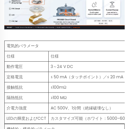
電気的パラメータ
仕様
仕様
動作電圧
3～24 V DC
定格電流
≤ 50 mA（タッチポイント）／≤ 20 mA（L
接触抵抗
≤100mΩ
隔熱抵抗
≥100 MΩ
介電力強度
AC 500V、1分間（絶縁破壊なし）
LEDの輝度およびCCT
カスタマイズ可能（ホワイト：5000–600
機械的・構造的パラメータ