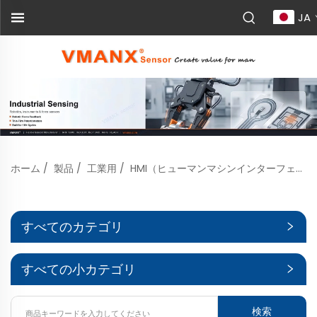
JA
ホーム
/
製品
/
工業用
/
HMI（ヒューマンマシンインターフェース）
すべてのカテゴリ
すべての小カテゴリ
検索