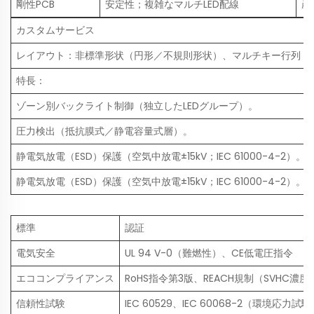
剛性PCB
安定性；複雑なマルチLED配線
産
カスタムサービス
レイアウト：非標準形状（円形／不規則形状）、マルチキー行列（例
特長：
ゾーン別バックライト制御（独立したLEDグループ）。
圧力検出（抵抗膜式／静電容量式層）。
静電気放電（ESD）保護（空気中放電±15kV；IEC 61000-4-2）。
静電気放電（ESD）保護（空気中放電±15kV；IEC 61000-4-2）。
標準
認証
電気安全
UL 94 V-0（難燃性）、CE低電圧指令
エココンプライアンス
RoHS指令第3版、REACH規制（SVHC濃度＜
信頼性試験
IEC 60529、IEC 60068-2（環境応力試