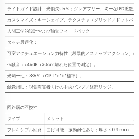
ライトガイド設計：光損失≤15％；グレアフリー、均一なLED拡散。
カスタマイズ：キーシェイプ、テクスチャ（グリッド／ドットパタ
人間工学的設計および触覚フィードバック
タッチ最適化：
可変アクチュエーション力特性（段階的／スナップアクション）によ
低騒音：≤45dB（30cm離れた位置で測定）。
光均一性：≥85％（CIE L*a*b*標準）。
触覚補助：視覚障害者向けの中央バンプ／縁部リッジ。
回路層の互換性
タイプ
メリット
用
フレキシブル回路
曲げ可能、振動耐性あり；厚さ ≤ 0.3 mm
曲