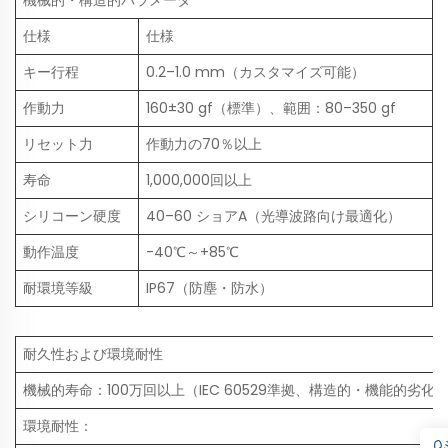
仕様
仕様
キー行程
0.2–1.0 mm（カスタマイズ可能）
作動力
160±30 gf（標準）、範囲：80–350 gf
リセット力
作動力の70％以上
寿命
1,000,000回以上
シリコーン硬度
40–60 ショアA（光導波路向け最適化）
動作温度
-40℃～+85℃
耐環境等級
IP67（防塵・防水）
耐久性および環境耐性
機械的寿命：100万回以上（IEC 60529準拠、構造的・機能的劣化
環境耐性：