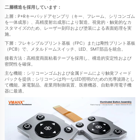
二層構造を採用しています：
上層：P+Rキーパッドアセンブリ（キー、フレーム、シリコンゴム
を一体成形）、高精度射出成形により製造。視覚的・触覚的なカ
スタマイズのため、レーザー刻印および塗装による表面処理を実
施。
下層：フレキシブルプリント基板（FPC）または剛性プリント基板
（PCB）で、メタルドームスイッチ、LED、SMT部品を統合。
接着方法：高精度両面粘着テープを採用し、構造的安定性および
密閉性を確保。
主な機能：シリコーンゴムおよび金属ドームにより触覚フィード
バックを提供；シリコーンは均一なLED照明のための光導波路とし
て機能。家電製品、産業用制御装置、医療機器、自動車用電子機
器に最適。