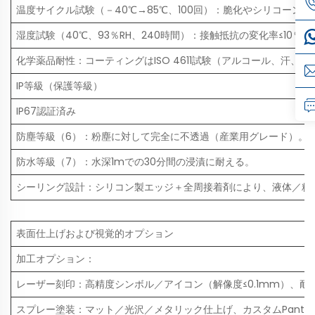
温度サイクル試験（－40℃→85℃、100回）：脆化やシリコーン
湿度試験（40℃、93％RH、240時間）：接触抵抗の変化率≤10％。
化学薬品耐性：コーティングはISO 4611試験（アルコール、汗、
IP等級（保護等級）
IP67認証済み
防塵等級（6）：粉塵に対して完全に不透過（産業用グレード）。
防水等級（7）：水深1mでの30分間の浸漬に耐える。
シーリング設計：シリコン製エッジ＋全周接着剤により、液体／粒
表面仕上げおよび視覚的オプション
加工オプション：
レーザー刻印：高精度シンボル／アイコン（解像度≤0.1mm）、耐
スプレー塗装：マット／光沢／メタリック仕上げ、カスタムPanto