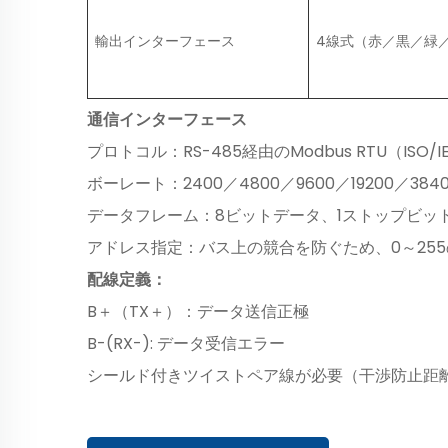
輸出インターフェース
4線式（赤／黒／緑
通信インターフェース
プロトコル：RS-485経由のModbus RTU（ISO/
ボーレート：2400／4800／9600／19200／3
データフレーム：8ビットデータ、1ストップビッ
アドレス指定：バス上の競合を防ぐため、0～25
配線定義：
B＋（TX＋）：データ送信正極
B-(RX-): データ受信エラー
シールド付きツイストペア線が必要（干渉防止距離