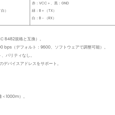
赤：VCC＋、黒：GND
／白）
緑：B＋（TX）
白：B－（RX）
IEC 8482規格と互換）。
8400 bps（デフォルト：9600、ソフトウェアで調整可能）。
ト、パリティなし。
5のデバイスアドレスをサポート。
＜1000m）。