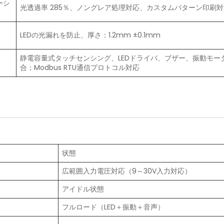
ーシ
光透過率 285％、ノングレア処理対応、カスタムパターン印刷対
LEDの光漏れを防止、厚さ：1.2mm ±0.1mm
静電容量式タッチセンシング、LEDドライバ、ブザー、振動モー
合；Modbus RTU通信プロトコル対応
状態
広範囲入力電圧対応（9～30V入力対応）
アイドル状態
フルロード（LED＋振動＋音声）