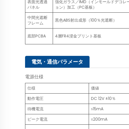
表面光透過
強化ガラス／IMD（インモールドデコレ
パネル
ョン）加工（PC基板）
中間光遮断
黒色ABS射出成形（100％光遮断）
フレーム
底部PCBA
4層FR4浸金プリント基板
電気・通信パラメータ
電源仕様
仕様
価値
動作電圧
DC 12V ±10％
待機電流
≤15mA
ピーク電流
≤200mA