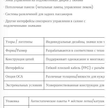
· Зоны управления на подлокотниках дверей / окнами
· Потолочные панели (читальные лампы, управление люком)
· Системы развлечений для задних пассажиров
· Другие интерфейсы сенсорного управления в салоне с
подсвеченными значками
Узоры / логотипы
Индивидуальные дизайны, значки или тек
Форма/Размер
Разрабатываются в соответствии с технич
Конструкция цепей
Поддерживает однокасание и многокасани
Интерфейсы
Гибкий плоский кабель (FPC) с разъёмом 
Опция ОСА
Различные толщины/вязкости для нужд л
Экстремальных условиях
Усовершенствованные конструкции для эк
Упаковка
Антистатические пакеты + жёсткие лотки/катушки д