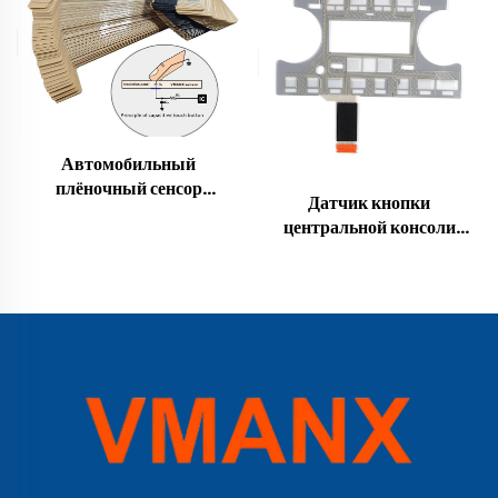
прикосновения VD-
PEC3119
Автомобильный
плёночный сенсор
Датчик кнопки
прикосновения VD-
центральной консоли
PEC3119
автомобиля — гибкая
мембранная кнопка