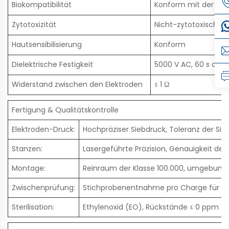
Biokompatibilität
Konform mit der ISO
Zytotoxizität
Nicht-zytotoxisch (G
Hautsensibilisierung
Konform
Dielektrische Festigkeit
5000 V AC, 60 s ohn
Widerstand zwischen den Elektroden
≤ 1 Ω
Fertigung & Qualitätskontrolle
Elektroden-Druck:
Hochpräziser Siebdruck, Toleranz der Sil
Stanzen:
Lasergeführte Präzision, Genauigkeit de
Montage:
Reinraum der Klasse 100.000, umgebung m
Zwischenprüfung:
Stichprobenentnahme pro Charge für Imp
Sterilisation:
Ethylenoxid (EO), Rückstände ≤ 0 ppm (IS