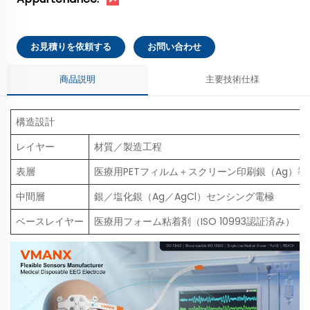
お見積りを依頼する
お問い合わせ
商品説明
主要技術仕様
構造設計
レイヤー
材質／製造工程
表層
医療用PETフィルム＋スクリーン印刷銀（Ag）導
中間層
銀／塩化銀（Ag／AgCl）センシング電極
ベースレイヤー
医療用フォーム粘着剤（ISO 10993認証済み）