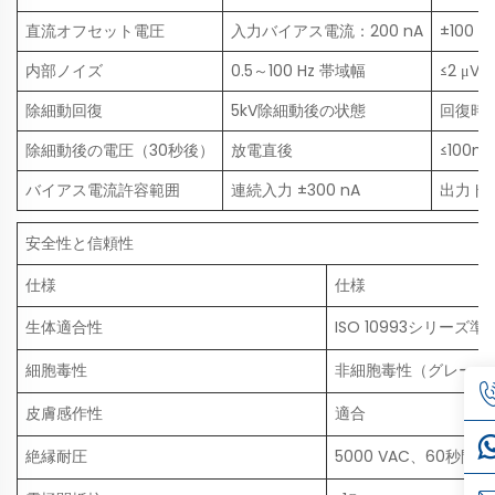
直流オフセット電圧
入力バイアス電流：200 nA
±100 
内部ノイズ
0.5～100 Hz 帯域幅
≤2 μVp
除細動回復
5kV除細動後の状態
回復時間
除細動後の電圧（30秒後）
放電直後
≤100m
バイアス電流許容範囲
連続入力 ±300 nA
出力ドリ
安全性と信頼性
仕様
仕様
生体適合性
ISO 10993シリーズ準
細胞毒性
非細胞毒性（グレード
皮膚感作性
適合
絶縁耐圧
5000 VAC、60秒