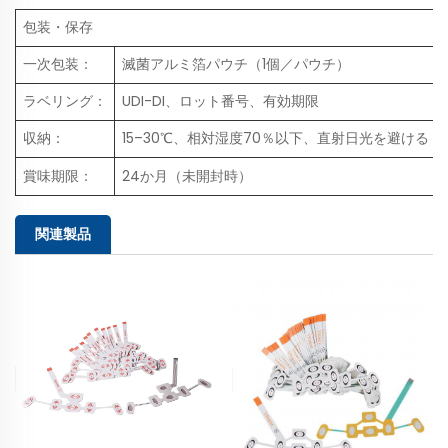
包装・保存
一次包装：
滅菌アルミ箔パウチ（1個／パウチ）
ラベリング：
UDI-DI、ロット番号、有効期限
収納：
15–30℃、相対湿度70％以下、直射日光を避ける
賞味期限：
24か月（未開封時）
関連製品