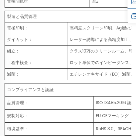
電極間抵抗
≤1Ω
製造と品質管理
電極印刷：
高精度スクリーン印刷、Ag層の厚さ
ダイカット：
レーザー誘導による高精度加工、電極
組立：
クラス10万のクリーンルーム、静
工程中検査：
ロット単位でのインピーダンス、
滅菌：
エチレンオキサイド（EO）滅菌、残留量 
コンプライアンスと認証
品質管理：
ISO 13485:2016
規制対応：
EU CEマーキング（MD
環境基準：
RoHS 3.0、REACH