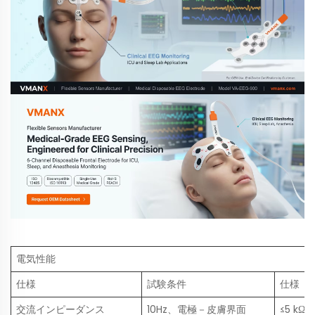
電気性能
仕様
試験条件
仕様
交流インピーダンス
10Hz、電極－皮膚界面
≤5 kΩ