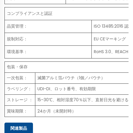
コンプライアンスと認証
品質管理：
ISO 13485:2016
規制対応：
EU CEマーキング（MD
環境基準：
RoHS 3.0、REACH
包装・保存
一次包装：
滅菌アルミ箔パウチ（1個／パウチ）
ラベリング：
UDI-DI、ロット番号、有効期限
ストレージ ：
15–30℃、相対湿度70％以下、直射日光を避ける
賞味期限：
24か月（未開封時）
関連製品