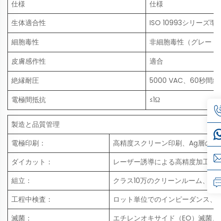
仕様
仕様
生体適合性
ISO 10993シリーズ準
細胞毒性
非細胞毒性（グレード
皮膚感作性
適合
絶縁耐圧
5000 VAC、60秒
電極間抵抗
≤1Ω
製造と品質管理
電極印刷：
高精度スクリーン印刷、Ag層の厚さ
ダイカット：
レーザー誘導による高精度加工、電極
組立：
クラス10万のクリーンルーム、静
工程中検査：
ロット単位でのインピーダンス、
滅菌：
エチレンオキサイド（EO）滅菌、残留量 