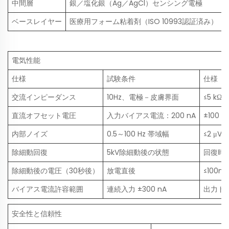
中間層
銀／塩化銀（Ag／AgCl）センシング電極
ベースレイヤー
医療用フォーム粘着剤（ISO 10993認証済み）
電気性能
仕様
試験条件
仕様
交流インピーダンス
10Hz、電極－皮膚界面
≤5 kΩ
直流オフセット電圧
入力バイアス電流：200 nA
±100 
内部ノイズ
0.5～100 Hz 帯域幅
≤2 μVp
除細動回復
5kV除細動後の状態
回復時間
除細動後の電圧（30秒後）
放電直後
≤100m
バイアス電流許容範囲
連続入力 ±300 nA
出力ドリ
安全性と信頼性